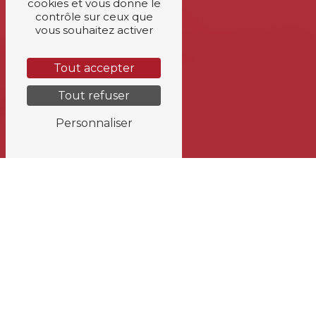
cookies et vous donne le
contrôle sur ceux que
vous souhaitez activer
Tout accepter
Tout refuser
Personnaliser
LF HYDRO
Nos services
Réparation hydraulique et mécanique
Un engin immobilisé peut bloquer un chantier enti