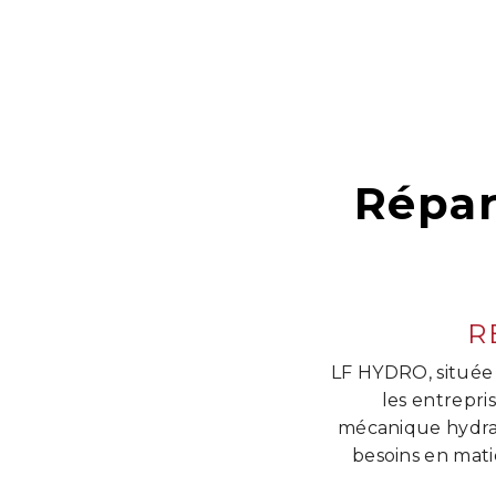
Répar
R
LF HYDRO, située 
les entrepris
mécanique hydrau
besoins en mati