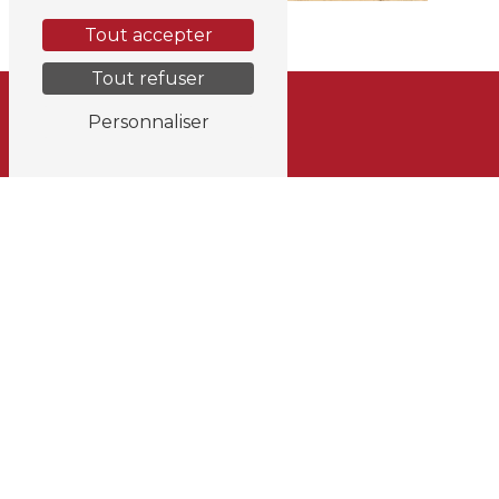
Tout accepter
Tout refuser
Personnaliser
Adresse
Rue Louis Maréchal 227
4360 Oreye
Téléphone