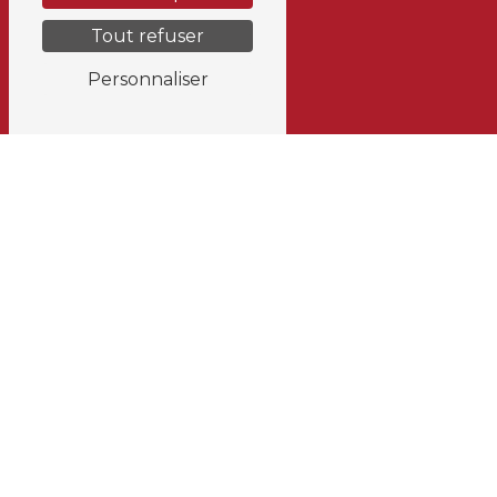
Tout refuser
Personnaliser
Adresse
Rue Louis Maréchal 227
4360 Oreye
Téléphone
+32 473 35 80 25